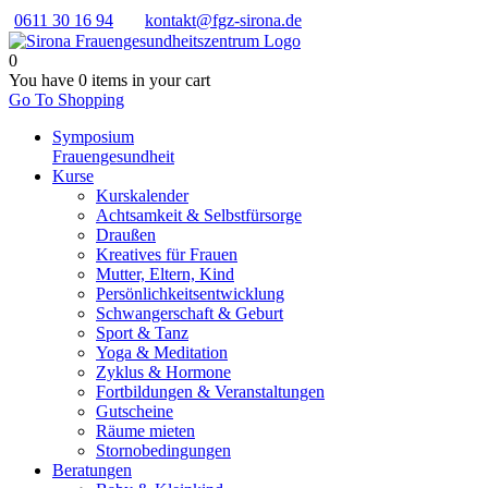
0611 30 16 94
kontakt@fgz-sirona.de
0
You have
0 items
in your cart
Go To Shopping
Symposium
Frauengesundheit
Kurse
Kurskalender
Achtsamkeit & Selbstfürsorge
Draußen
Kreatives für Frauen
Mutter, Eltern, Kind
Persönlichkeits­entwicklung
Schwangerschaft & Geburt
Sport & Tanz
Yoga & Meditation
Zyklus & Hormone
Fortbildungen & Veranstaltungen
Gutscheine
Räume mieten
Stornobedingungen
Beratungen