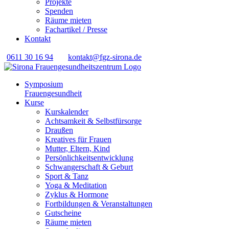
Projekte
Spenden
Räume mieten
Fachartikel / Presse
Kontakt
0611 30 16 94
kontakt@fgz-sirona.de
Symposium
Frauengesundheit
Kurse
Kurskalender
Achtsamkeit & Selbstfürsorge
Draußen
Kreatives für Frauen
Mutter, Eltern, Kind
Persönlichkeits­entwicklung
Schwangerschaft & Geburt
Sport & Tanz
Yoga & Meditation
Zyklus & Hormone
Fortbildungen & Veranstaltungen
Gutscheine
Räume mieten