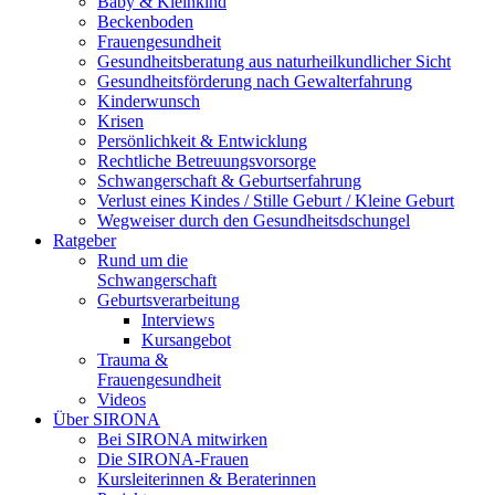
Baby & Kleinkind
Beckenboden
Frauengesundheit
Gesundheitsberatung aus naturheilkundlicher Sicht
Gesundheitsförderung nach Gewalterfahrung
Kinderwunsch
Krisen
Persönlichkeit & Entwicklung
Rechtliche Betreuungsvorsorge
Schwangerschaft & Geburtserfahrung
Verlust eines Kindes / Stille Geburt / Kleine Geburt
Wegweiser durch den Gesundheitsdschungel
Ratgeber
Rund um die
Schwangerschaft
Geburtsverarbeitung
Interviews
Kursangebot
Trauma &
Frauengesundheit
Videos
Über SIRONA
Bei SIRONA mitwirken
Die SIRONA-Frauen
Kursleiterinnen & Beraterinnen