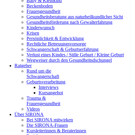
Baby & Kleinkind
Beckenboden
Frauengesundheit
Gesundheitsberatung aus naturheilkundlicher Sicht
Gesundheitsförderung nach Gewalterfahrung
Kinderwunsch
Krisen
Persönlichkeit & Entwicklung
Rechtliche Betreuungsvorsorge
Schwangerschaft & Geburtserfahrung
Verlust eines Kindes / Stille Geburt / Kleine Geburt
Wegweiser durch den Gesundheitsdschungel
Ratgeber
Rund um die
Schwangerschaft
Geburtsverarbeitung
Interviews
Kursangebot
Trauma &
Frauengesundheit
Videos
Über SIRONA
Bei SIRONA mitwirken
Die SIRONA-Frauen
Kursleiterinnen & Beraterinnen