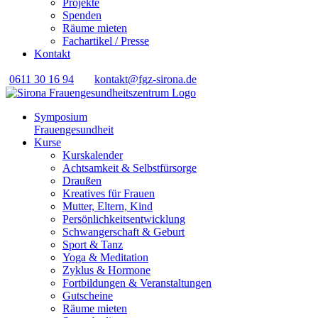
Projekte
Spenden
Räume mieten
Fachartikel / Presse
Kontakt
0611 30 16 94
kontakt@fgz-sirona.de
Symposium
Frauengesundheit
Kurse
Kurskalender
Achtsamkeit & Selbstfürsorge
Draußen
Kreatives für Frauen
Mutter, Eltern, Kind
Persönlichkeits­entwicklung
Schwangerschaft & Geburt
Sport & Tanz
Yoga & Meditation
Zyklus & Hormone
Fortbildungen & Veranstaltungen
Gutscheine
Räume mieten