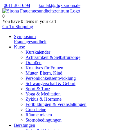
0611 30 16 94
kontakt@fgz-sirona.de
0
You have
0 items
in your cart
Go To Shopping
Symposium
Frauengesundheit
Kurse
Kurskalender
Achtsamkeit & Selbstfürsorge
Draußen
Kreatives für Frauen
Mutter, Eltern, Kind
Persönlichkeits­entwicklung
Schwangerschaft & Geburt
Sport & Tanz
Yoga & Meditation
Zyklus & Hormone
Fortbildungen & Veranstaltungen
Gutscheine
Räume mieten
Stornobedingungen
Beratungen