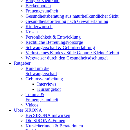
Baby & Kleinkind
Beckenboden
Frauengesundheit
Gesundheitsberatung aus naturheilkundlicher Sicht
Gesundheitsförderung nach Gewalterfahrung
Kinderwunsch
Krisen
Persönlichkeit & Entwicklung
Rechtliche Betreuungsvorsorge
Schwangerschaft & Geburtserfahrung
Verlust eines Kindes / Stille Geburt / Kleine Geburt
Wegweiser durch den Gesundheitsdschungel
Ratgeber
Rund um die
Schwangerschaft
Geburtsverarbeitung
Interviews
Kursangebot
Trauma &
Frauengesundheit
Videos
Über SIRONA
Bei SIRONA mitwirken
Die SIRONA-Frauen
Kursleiterinnen & Beraterinnen