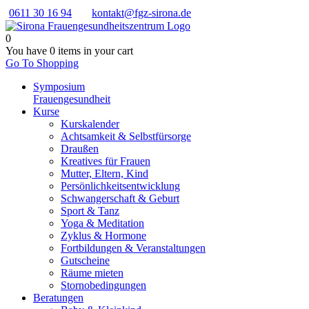
0611 30 16 94
kontakt@fgz-sirona.de
0
You have
0 items
in your cart
Go To Shopping
Symposium
Frauengesundheit
Kurse
Kurskalender
Achtsamkeit & Selbstfürsorge
Draußen
Kreatives für Frauen
Mutter, Eltern, Kind
Persönlichkeits­entwicklung
Schwangerschaft & Geburt
Sport & Tanz
Yoga & Meditation
Zyklus & Hormone
Fortbildungen & Veranstaltungen
Gutscheine
Räume mieten
Stornobedingungen
Beratungen