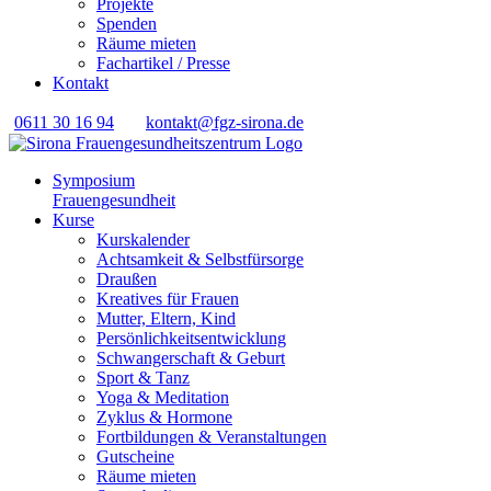
Projekte
Spenden
Räume mieten
Fachartikel / Presse
Kontakt
0611 30 16 94
kontakt@fgz-sirona.de
Symposium
Frauengesundheit
Kurse
Kurskalender
Achtsamkeit & Selbstfürsorge
Draußen
Kreatives für Frauen
Mutter, Eltern, Kind
Persönlichkeits­entwicklung
Schwangerschaft & Geburt
Sport & Tanz
Yoga & Meditation
Zyklus & Hormone
Fortbildungen & Veranstaltungen
Gutscheine
Räume mieten