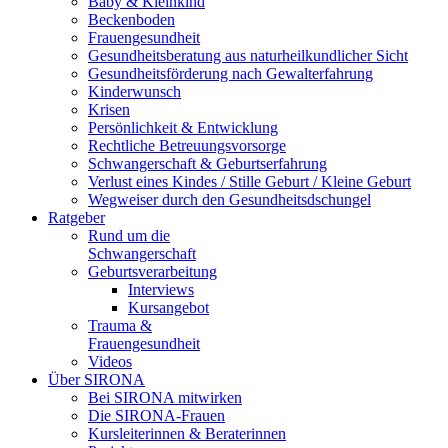
Baby & Kleinkind
Beckenboden
Frauengesundheit
Gesundheitsberatung aus naturheilkundlicher Sicht
Gesundheitsförderung nach Gewalterfahrung
Kinderwunsch
Krisen
Persönlichkeit & Entwicklung
Rechtliche Betreuungsvorsorge
Schwangerschaft & Geburtserfahrung
Verlust eines Kindes / Stille Geburt / Kleine Geburt
Wegweiser durch den Gesundheitsdschungel
Ratgeber
Rund um die
Schwangerschaft
Geburtsverarbeitung
Interviews
Kursangebot
Trauma &
Frauengesundheit
Videos
Über SIRONA
Bei SIRONA mitwirken
Die SIRONA-Frauen
Kursleiterinnen & Beraterinnen