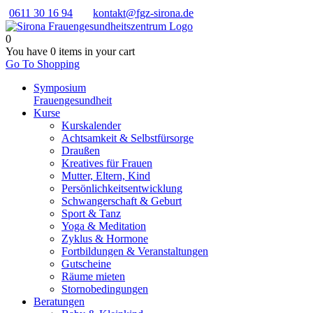
0611 30 16 94
kontakt@fgz-sirona.de
0
You have
0 items
in your cart
Go To Shopping
Symposium
Frauengesundheit
Kurse
Kurskalender
Achtsamkeit & Selbstfürsorge
Draußen
Kreatives für Frauen
Mutter, Eltern, Kind
Persönlichkeits­entwicklung
Schwangerschaft & Geburt
Sport & Tanz
Yoga & Meditation
Zyklus & Hormone
Fortbildungen & Veranstaltungen
Gutscheine
Räume mieten
Stornobedingungen
Beratungen