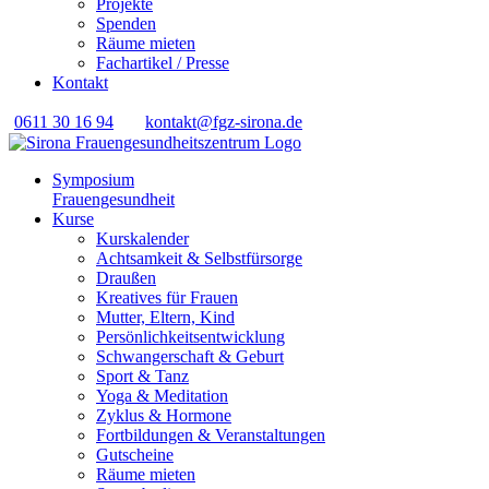
Projekte
Spenden
Räume mieten
Fachartikel / Presse
Kontakt
0611 30 16 94
kontakt@fgz-sirona.de
Symposium
Frauengesundheit
Kurse
Kurskalender
Achtsamkeit & Selbstfürsorge
Draußen
Kreatives für Frauen
Mutter, Eltern, Kind
Persönlichkeits­entwicklung
Schwangerschaft & Geburt
Sport & Tanz
Yoga & Meditation
Zyklus & Hormone
Fortbildungen & Veranstaltungen
Gutscheine
Räume mieten